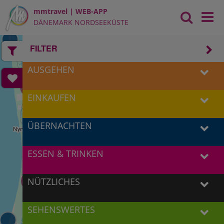
mmtravel | WEB-APP
DÄNEMARK NORDSEEKÜSTE
2
2
FILTER
AUSGEHEN
2
2
EINKAUFEN
2
ÜBERNACHTEN
11
ESSEN & TRINKEN
NÜTZLICHES
16
4
SEHENSWERTES