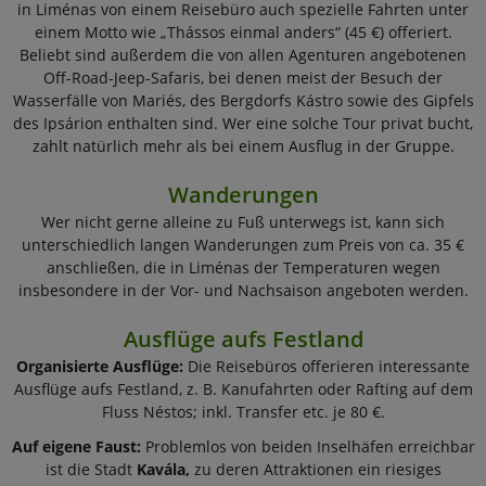
in Liménas von einem Reisebüro auch spezielle Fahrten unter
einem Motto wie „Thássos einmal anders“ (45 €) offeriert.
Beliebt sind außerdem die von allen Agenturen angebotenen
Off-Road-Jeep-Safaris, bei denen meist der Besuch der
Wasserfälle von Mariés, des Bergdorfs Kástro sowie des Gipfels
des Ipsárion enthalten sind. Wer eine solche Tour privat bucht,
zahlt natürlich mehr als bei einem Ausflug in der Gruppe.
Wanderungen
Wer nicht gerne alleine zu Fuß unterwegs ist, kann sich
unterschiedlich langen Wanderungen zum Preis von ca. 35 €
anschließen, die in Liménas der Temperaturen wegen
insbesondere in der Vor- und Nachsaison angeboten werden.
Ausflüge aufs Festland
Organisierte Ausflüge:
Die Reisebüros offerieren interessante
Ausflüge aufs Festland, z. B. Kanufahrten oder Rafting auf dem
Fluss Néstos; inkl. Transfer etc. je 80 €.
Auf eigene Faust:
Problemlos von beiden Inselhäfen erreichbar
ist die Stadt
Kavála,
zu deren Attraktionen ein riesiges