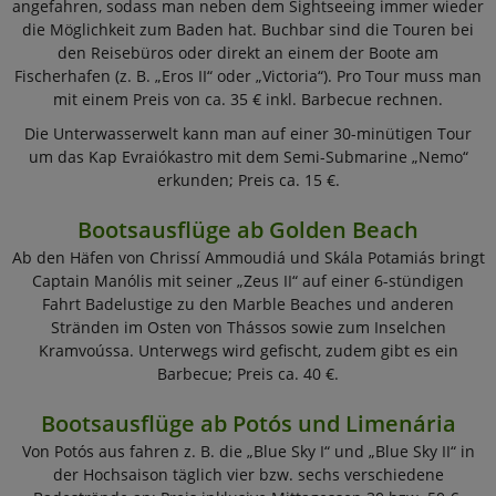
angefahren, sodass man neben dem Sightseeing immer wieder
die Möglichkeit zum Baden hat. Buchbar sind die Touren bei
den Reisebüros oder direkt an einem der Boote am
Fischerhafen (z. B. „Eros II“ oder „Victoria“). Pro Tour muss man
mit einem Preis von ca. 35 € inkl. Barbecue rechnen.
Die Unterwasserwelt kann man auf einer 30-minütigen Tour
um das Kap Evraiókastro mit dem Semi-Submarine „Nemo“
erkunden; Preis ca. 15 €.
Bootsausflüge ab Golden Beach
Ab den Häfen von Chrissí Ammoudiá und Skála Potamiás bringt
Captain Manólis mit seiner „Zeus II“ auf einer 6-stündigen
Fahrt Badelustige zu den Marble Beaches und anderen
Stränden im Osten von Thássos sowie zum Inselchen
Kramvoússa. Unterwegs wird gefischt, zudem gibt es ein
Barbecue; Preis ca. 40 €.
Bootsausflüge ab Potós und Limenária
Von Potós aus fahren z. B. die „Blue Sky I“ und „Blue Sky II“ in
der Hochsaison täglich vier bzw. sechs verschiedene