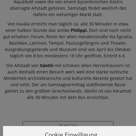
Aquädukt sowie die von einem byzantinischen Kástro
überragte Altstadt gehören. Samstags findet westlich des
Hafens ein vielseitiger Markt statt.
Von Kavála erreicht man täglich ca. alle 30 Minuten in etwa
einer halben Stunde das antike
Philippi.
Dort sind noch recht
gut erhalten: Forum, Reste der alten Handelsstraße Via Egnatia,
Basiliken, Latrinen, Tempel, Paulusgefängnis und Theater.
Ausgrabungsgelände und Museum sind von April bis Oktober
täglich von 8 bis mindestens 18 Uhr geöffnet, Eintritt 6 €.
Die Altstadt von
Xánthi
mit schönen alten Herrenhäusern ist
auch deshalb einen Besuch wert, weil eine starke türkische
Minderheit architektonische und kulturelle Akzente gesetzt hat
und setzt. Der am Samstagvormittag stattfindende Bazar
gehört zu den größten Griechenlands. Xánthi ist von Keramotí
alle 30 Minuten mit dem Bus erreichbar.
ZURÜCK
Cookie Einwilligung