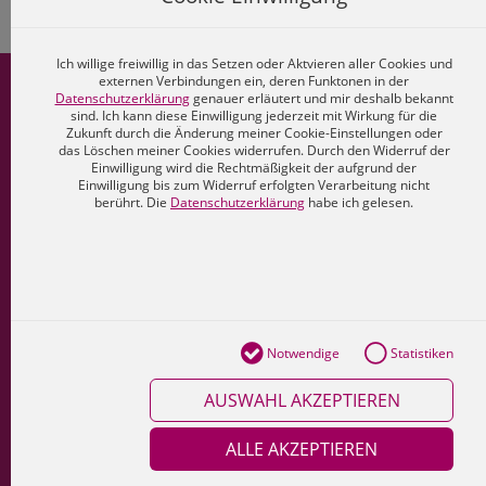
Ich willige freiwillig in das Setzen oder Aktvieren aller Cookies und
externen Verbindungen ein, deren Funktonen in der
MMV-Shop
Datenschutzerklärung
genauer erläutert und mir deshalb bekannt
sind. Ich kann diese Einwilligung jederzeit mit Wirkung für die
Zukunft durch die Änderung meiner Cookie-Einstellungen oder
Konto
das Löschen meiner Cookies widerrufen. Durch den Widerruf der
Einwilligung wird die Rechtmäßigkeit der aufgrund der
Freischalt-Code
Einwilligung bis zum Widerruf erfolgten Verarbeitung nicht
berührt. Die
Datenschutzerklärung
habe ich gelesen.
Kontakt
Cookies
Datenschutz
Impressum
Notwendige
Statistiken
AGB
AUSWAHL AKZEPTIEREN
ALLE AKZEPTIEREN