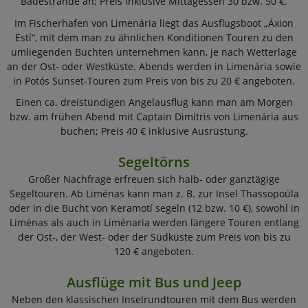
Badestrände an; Preis inklusive Mittagessen 30 bzw. 50 €.
Im Fischerhafen von Limenária liegt das Ausflugsboot „Áxion
Estí“, mit dem man zu ähnlichen Konditionen Touren zu den
umliegenden Buchten unternehmen kann, je nach Wetterlage
an der Ost- oder Westküste. Abends werden in Limenária sowie
in Potós Sunset-Touren zum Preis von bis zu 20 € angeboten.
Einen ca. dreistündigen Angelausflug kann man am Morgen
bzw. am frühen Abend mit Captain Dimítris von Limenária aus
buchen; Preis 40 € inklusive Ausrüstung.
Segeltörns
Großer Nachfrage erfreuen sich halb- oder ganztägige
Segeltouren. Ab Liménas kann man z. B. zur Insel Thassopoúla
oder in die Bucht von Keramotí segeln (12 bzw. 10 €), sowohl in
Liménas als auch in Liménaria werden längere Touren entlang
der Ost-, der West- oder der Südküste zum Preis von bis zu
120 € angeboten.
Ausflüge mit Bus und Jeep
Neben den klassischen Inselrundtouren mit dem Bus werden