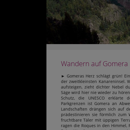
Wandern auf Gomera
► Gomeras Herz schlägt grün! Ein 
der zweitkleinsten Kanareninsel.
aufsteigen, zieht dichter Nebel 
Säge wird hier nie wieder zu hören
Schutz, die UNESCO erklärte d
Parkgrenzen ist Gomera an Abwec
Landschaften drängen sich auf 
prädestinieren sie förmlich zum
fruchtbare Täler mit üppigen Ter
ragen die Roques in den Himmel, Re