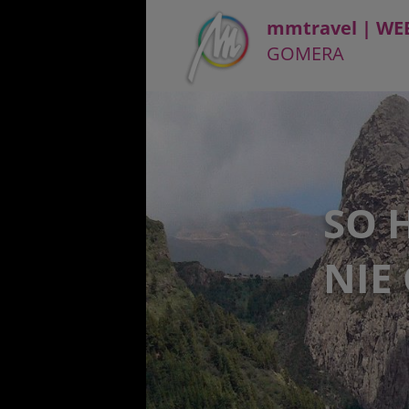
mmtravel | WE
GOMERA
SO 
NIE