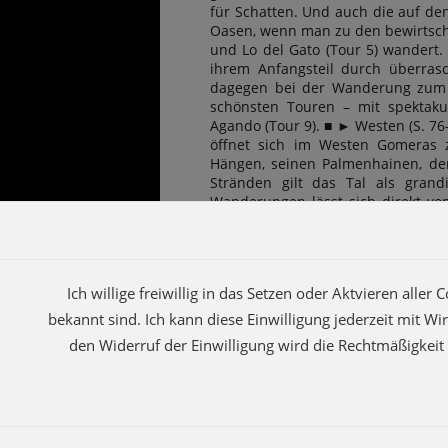
für Schatten. Und auch die auf de
Oasen, wenn man zu den bewirtschaf
und Lo del Gato (Tour 5) wandert.
ihrem Anfangsteil durch überras
dagegen bei der Wanderung zum D
schönsten Touren – mit spektak
Agando (Tour 9). ■ ► Westen (S. 76
öffnet sich im Westen Gomeras
Hängen, seinen Palmenhainen, de
Stränden gilt das Tal als grandi
Wanderungen lässt sich direkt vo
Tour zum Wasserfall von Arure (T
Ausblicken begleiteten Aufstiegen
Norden (Tour 18) und den Teq
Verbindungswege führen, gesäumt 
Ich willige freiwillig in das Setzen oder Aktvieren all
die höher gelegenen Dörfer am Ra
Diese verschlafenen Bergorte eign
bekannt sind. Ich kann diese Einwilligung jederzeit mit W
lukullischen Drei-Dörfer-Spaz
den Widerruf der Einwilligung wird die Rechtmäßigkeit
Tafelberges Fortaleza (Tour 11) o
20 und 21). Herausfordernd ist d
(Tour 19). ■
Mehr lesen...
MM-Travel Guides
K