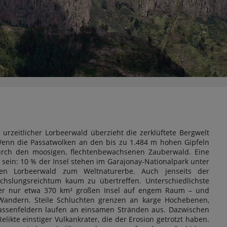
urzeitlicher Lorbeerwald überzieht die zerklüftete Bergwelt
 Wenn die Passatwolken an den bis zu 1.484 m hohen Gipfeln
durch den moosigen, flechtenbewachsenen Zauberwald. Eine
 sein: 10 % der Insel stehen im Garajonay-Nationalpark unter
en Lorbeerwald zum Weltnaturerbe. Auch jenseits der
hslungsreichtum kaum zu übertreffen. Unterschiedlichste
der nur etwa 370 km² großen Insel auf engem Raum – und
 Wandern. Steile Schluchten grenzen an karge Hochebenen,
rassenfeldern laufen an einsamen Stränden aus. Dazwischen
likte einstiger Vulkankrater, die der Erosion getrotzt haben.