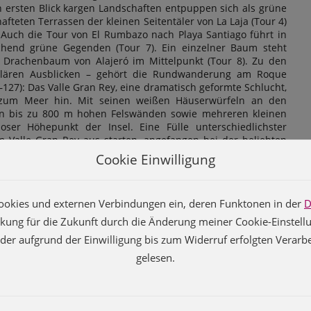
n ersten Blick kargen Landschaften entpuppen sich als grüne
teten Terrassen der kleinen Seitentäler von La Laja (Tour 4)
 Auch die Tour von El Rumbazo nach Playa Santiago führt in
chend grüne Gegenden (Tour 7). Ein einzelner Baum steht
rachenbaum von Alajeró im Mittelpunkt (Tour 8). Zu den
ulären Ausblicken – gehört die Rundwanderung am Roque
–127): Das Valle Gran Rey, eine dramatisch geformte Schlucht,
 zum Meer hin. Mit seinen weißen Häuserwürfeln an den
n bis zu 800 m hohen Felswänden sowie mehreren kleinen
oser Höhepunkt der Insel. Eine Fülle unterschiedlichster
m Valle Gran Rey aus starten, angefangen bei der beliebten
our 17) bis hin zu anstrengenden, aber von atemberaubenden
Cookie Einwilligung
 auf die Hausberge des Tals: die Hochebene von La Mérica im
uerguenche im Süden (Tour 14). Mehrere historische
von spektakulär gelegenen Aussichtspunkten, vom Valle in
er Cookies und externen Verbindungen ein, deren Funktonen in der
D
nd des Garajonay-Nationalparks (Touren 13, 15, 16 und 23).
en sich für etwas gemächlichere Touren, zum Beispiel einen
irkung für die Zukunft durch die Änderung meiner Cookie-Einste
iergang (Tour 22), die Besteigung des beeindruckenden
 der aufgrund der Einwilligung bis zum Widerruf erfolgten Verarbe
der die Entdeckung des verwunschenen Lorbeerwaldes (Touren
gelesen.
agegen der Abstieg von Arure in den Canyon von Taguluche
onto
Kontakt
Datenschutz