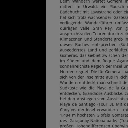
Beim Wandern wartet Gomera im
mitten im Urwald, ein Plausch 
Badebucht mit Lavastrand oder eine
hat sich trotz wachsender Gästez
vorliegende Wanderführer umfa
quirligen Valle Gran Rey, von 
anspruchsvollen Touren durch zerkl
Klimazonen und Standorte grob in
dieses Buches entsprechen (Süd
ausgedörrtes Land und zerklüfte
Gomeras, das Gebiet zwischen der
im Süden und dem Roque Agando
sonnenreichste Region der Insel un
Norden regnet. Die für Gomera char
sich von der Inselmitte aus in Ri
Wandern entdeckt man schnell den
Südküste wie die Playa de la Gu
entdecken. Grandiose Ausblicke, z
bei den Abstiegen vom Aussichtsp
Playa de Santiago (Tour 3). Mit 
Canyons der Insel erwandern – mi
1.484 m höchsten Gipfels Gomera
des Garajonay-Nationalparks (T
großen Höhendifferenzen überwi