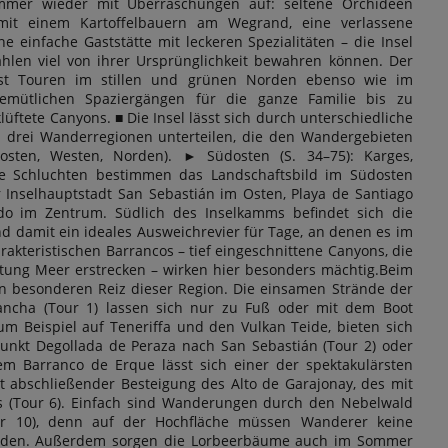
mer wieder mit Überraschungen auf: seltene Orchideen
mit einem Kartoffelbauern am Wegrand, eine verlassene
 einfache Gaststätte mit leckeren Spezialitäten – die Insel
ahlen viel von ihrer Ursprünglichkeit bewahren können. Der
sst Touren im stillen und grünen Norden ebenso wie im
gemütlichen Spaziergängen für die ganze Familie bis zu
üftete Canyons. ■ Die Insel lässt sich durch unterschiedliche
 drei Wanderregionen unterteilen, die den Wandergebieten
osten, Westen, Norden). ► Südosten (S. 34–75): Karges,
te Schluchten bestimmen das Landschaftsbild im Südosten
 Inselhauptstadt San Sebastián im Osten, Playa de Santiago
 im Zentrum. Südlich des Inselkamms befindet sich die
d damit ein ideales Ausweichrevier für Tage, an denen es im
akteristischen Barrancos – tief eingeschnittene Canyons, die
chtung Meer erstrecken – wirken hier besonders mächtig.Beim
 besonderen Reiz dieser Region. Die einsamen Strände der
ancha (Tour 1) lassen sich nur zu Fuß oder mit dem Boot
um Beispiel auf Teneriffa und den Vulkan Teide, bieten sich
unkt Degollada de Peraza nach San Sebastián (Tour 2) oder
dem Barranco de Erque lässt sich einer der spektakulärsten
t abschließender Besteigung des Alto de Garajonay, des mit
s (Tour 6). Einfach sind Wanderungen durch den Nebelwald
our 10), denn auf der Hochfläche müssen Wanderer keine
nden. Außerdem sorgen die Lorbeerbäume auch im Sommer