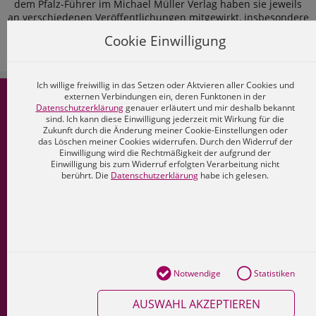
dem Pfalz-Führer im Michael Müller Verlag haben sie jeweils
an verschiedenen Veröffentlichungen mitgewirkt, insbesondere
zur Regionalentwicklung und geschichte der Pfalz sowie zu den
Cookie Einwilligung
Folgen des demografischen und gesellschaftlichen Wandels in
Städten und Regionen.
Mehr lesen...
Ich willige freiwillig in das Setzen oder Aktvieren aller Cookies und
externen Verbindungen ein, deren Funktonen in der
MMV-Shop
Datenschutzerklärung
genauer erläutert und mir deshalb bekannt
sind. Ich kann diese Einwilligung jederzeit mit Wirkung für die
Zukunft durch die Änderung meiner Cookie-Einstellungen oder
Konto
das Löschen meiner Cookies widerrufen. Durch den Widerruf der
Einwilligung wird die Rechtmäßigkeit der aufgrund der
Freischalt-Code
Einwilligung bis zum Widerruf erfolgten Verarbeitung nicht
berührt. Die
Datenschutzerklärung
habe ich gelesen.
Kontakt
Cookies
Datenschutz
Impressum
Notwendige
Statistiken
AGB
AUSWAHL AKZEPTIEREN