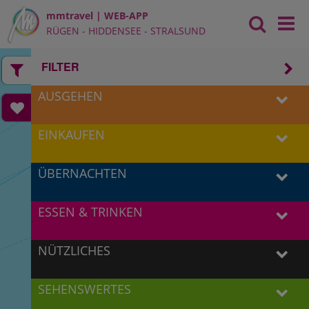
mmtravel | WEB-APP
RÜGEN - HIDDENSEE - STRALSUND
FILTER
AUSGEHEN
EINKAUFEN
ÜBERNACHTEN
5
35
6
ESSEN & TRINKEN
58
NÜTZLICHES
2
SEHENSWERTES
6
15