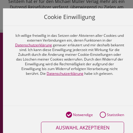
Seitdem hat er für den Michael Müller Verlag mehr als ein
Dutzend Reiseführer verfasst, überwiegend zu Zielen am
Mittelmeer. Seinem Faible für Südeuropa ist er zwar treu
Cookie Einwilligung
geblieben, doch begeistert ihn inzwischen auch die Attraktivität
seiner bayerischen Heimat.
Mehr lesen...
Ich willige freiwillig in das Setzen oder Aktvieren aller Cookies und
externen Verbindungen ein, deren Funktonen in der
MMV-Shop
Datenschutzerklärung
genauer erläutert und mir deshalb bekannt
sind. Ich kann diese Einwilligung jederzeit mit Wirkung für die
Zukunft durch die Änderung meiner Cookie-Einstellungen oder
Konto
das Löschen meiner Cookies widerrufen. Durch den Widerruf der
Einwilligung wird die Rechtmäßigkeit der aufgrund der
Freischalt-Code
Einwilligung bis zum Widerruf erfolgten Verarbeitung nicht
berührt. Die
Datenschutzerklärung
habe ich gelesen.
Kontakt
Cookies
Datenschutz
Impressum
Notwendige
Statistiken
AGB
AUSWAHL AKZEPTIEREN