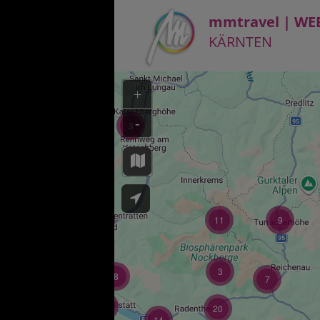
mmtravel | WE
KÄRNTEN
+
-
3
11
24
11
9
3
8
7
45
20
14