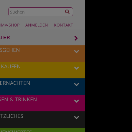
MV-SHOP
ANMELDEN
KONTAKT
LTER
SGEHEN
NKAUFEN
6
ERNACHTEN
SEN & TRINKEN
4
TZLICHES
14