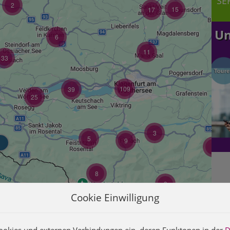
SE
2
15
17
Un
6
11
33
109
39
25
3
5
9
3
8
3
Cookie Einwilligung