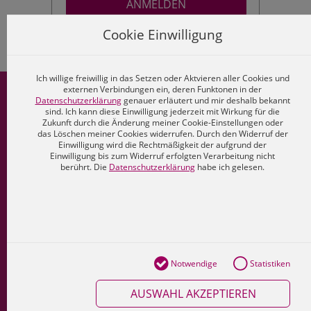
ANMELDEN
Cookie Einwilligung
KONTO ANLEGEN
Ich willige freiwillig in das Setzen oder Aktvieren aller Cookies und
externen Verbindungen ein, deren Funktonen in der
MMV-Shop
Datenschutzerklärung
genauer erläutert und mir deshalb bekannt
sind. Ich kann diese Einwilligung jederzeit mit Wirkung für die
Zukunft durch die Änderung meiner Cookie-Einstellungen oder
Konto
das Löschen meiner Cookies widerrufen. Durch den Widerruf der
Einwilligung wird die Rechtmäßigkeit der aufgrund der
Freischalt-Code
Einwilligung bis zum Widerruf erfolgten Verarbeitung nicht
berührt. Die
Datenschutzerklärung
habe ich gelesen.
Kontakt
Cookies
Datenschutz
Impressum
Notwendige
Statistiken
AGB
AUSWAHL AKZEPTIEREN